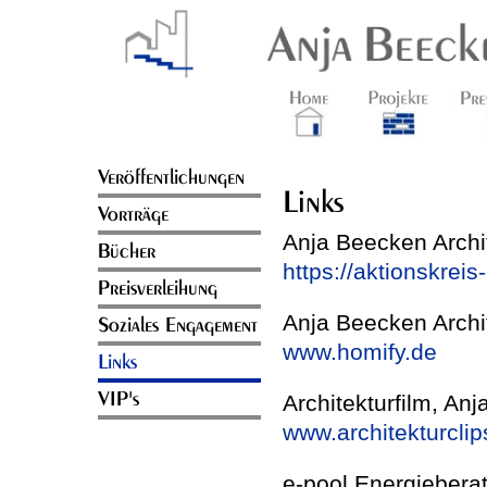
Veröffentlichungen
Links
Vorträge
Anja Beecken Archit
Bücher
https://aktionskrei
Preisverleihung
Anja Beecken Archi
Soziales Engagement
www.homify.de
Links
VIP's
Architekturfilm, An
www.architekturcli
e-pool Energieber